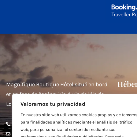
Hébe
Magnifique Boutique Hôtel situé en bord
et en face de l’océan. Vis-à-vis de l’île de
Chambr
Lobos et de Lanzarote.
Valoramos tu privacidad
Chambr
En nuestro sitio web utilizamos cookies propias y de tercero
Studio 
para finalidades analíticas mediante el análisis del tráfico
+34 628 18 18 84
Studio 
web, para personalizar el contenido mediante sus
info@helenefuerteventura.com
preferencias y con finalidades publicitarias. Para más