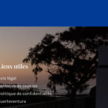
Liens utiles
vis légal
olitique de cookies
olitique de confidentialité
Fuerteventura