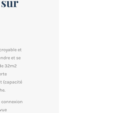
 sur
croyable et
endre et se
 de 32m2
erte
t (capacité
he.
e connexion
 vue