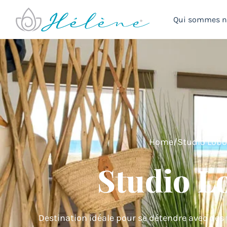
Qui sommes 
Home
/
Studio Lobo
Studio L
Destination idéale pour se détendre avec des 