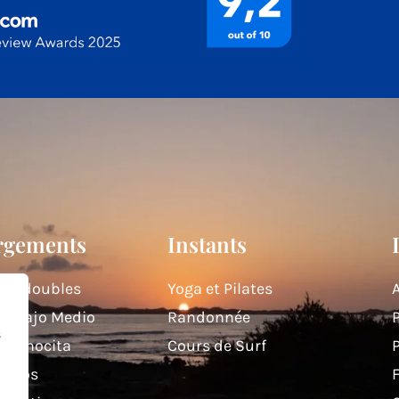
rgements
Instants
es doubles
Yoga et Pilates
A
e Bajo Medio
Randonnée
P
s
La Chocita
Cours de Surf
P
Lobos