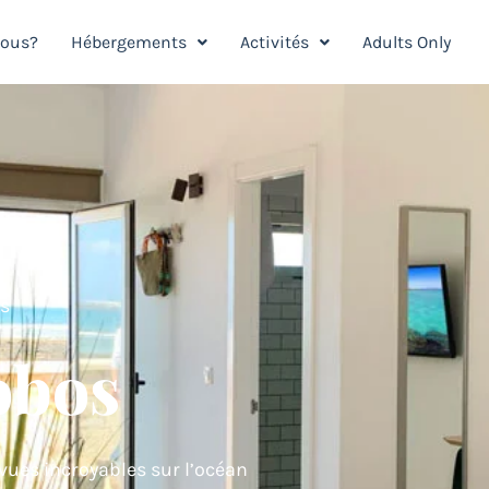
nous?
Hébergements
Activités
Adults Only
s
obos
vues incroyables sur l’océan