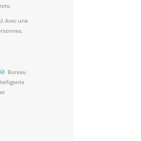
rote.
s). Avec une
ersonnes.
n
Bureau
telligente
er