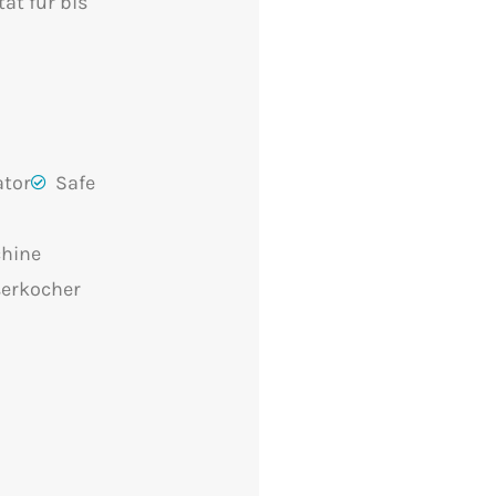
tät für bis
ator
Safe
chine
erkocher