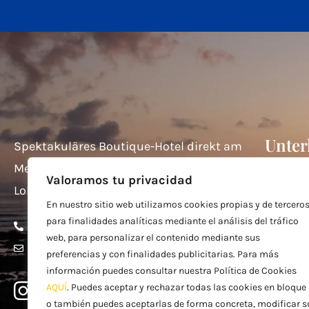
Unter
Spektakuläres Boutique-Hotel direkt am
Meer mit direktem Blick auf die Isla de
Doppel
Valoramos tu privacidad
Lobos und Lanzarote.
Doppel
En nuestro sitio web utilizamos cookies propias y de tercero
para finalidades analíticas mediante el análisis del tráfico
La Choc
+34 628 18 18 84
web, para personalizar el contenido mediante sus
Studio 
info@helenefuerteventura.com
preferencias y con finalidades publicitarias. Para más
Studio E
información puedes consultar nuestra Política de Cookies
AQUÍ
. Puedes aceptar y rechazar todas las cookies en bloque
El Mir
o también puedes aceptarlas de forma concreta, modificar s