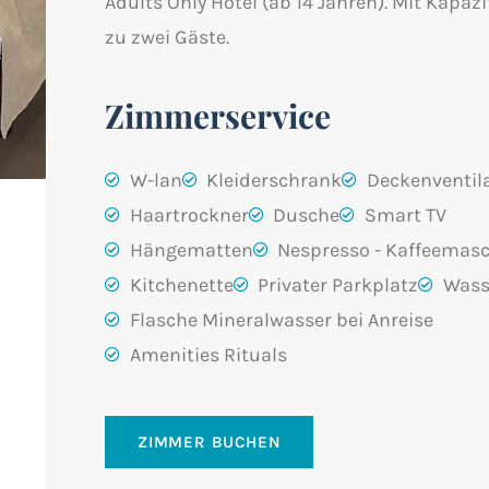
Adults Only Hotel (ab 14 Jahren). Mit Kapazi
zu zwei Gäste.
Zimmerservice
W-lan
Kleiderschrank
Deckenventil
Haartrockner
Dusche
Smart TV
Hängematten
Nespresso - Kaffeemas
Kitchenette
Privater Parkplatz
Wass
Flasche Mineralwasser bei Anreise
Amenities Rituals
ZIMMER BUCHEN