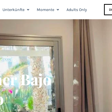
Unterkünfte
Momente
Adults Only
D
o Medio
er Bajo
o