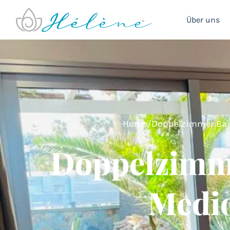
Über uns
Home
/
Doppelzimmer Baj
Doppelzimm
Medi