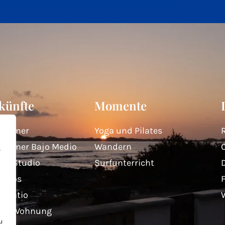
künfte
Momente
zimmer
Yoga und Pilates
zimmer Bajo Medio
Wandern
C
s
ita Studio
Surfunterricht
Lobos
l Patio
ador Wohnung
u