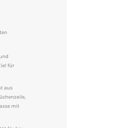
tten
 und
el für
ht aus
üchenzeile,
asse mit